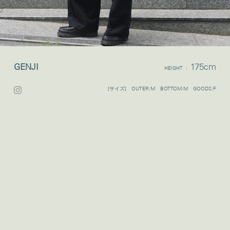
GENJI
175cm
HEIGHT :
[サイズ] OUTER:M BOTTOM:M GOODS:F