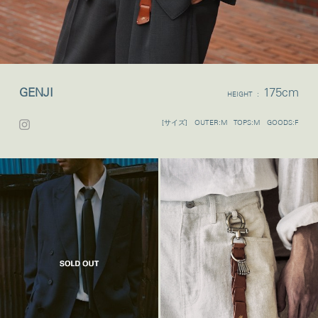
GENJI
175cm
HEIGHT :
[サイズ] OUTER:M TOPS:M GOODS:F