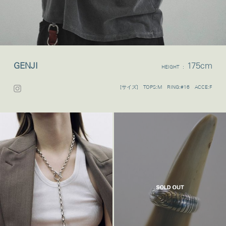
GENJI
175cm
HEIGHT :
[サイズ] TOPS:M RING:#16 ACCE:F