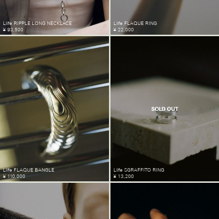
Llife RIPPLE LONG NECKLACE
Llife FLAQUE RING
¥ 93,500
¥ 22,000
Llife FLAQUE BANGLE
Llife SGRAFFITO RING
¥ 110,000
¥ 13,200