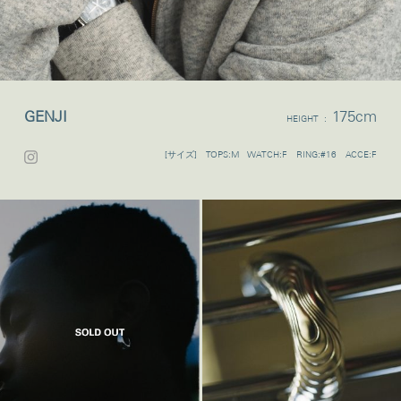
GENJI
175cm
HEIGHT :
[サイズ] TOPS:M WATCH:F RING:#16 ACCE:F