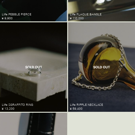
Llife PEBBLE PIERCE
Llife FLAQUE BANGLE
¥ 9,900
¥ 110,000
Llife SGRAFFITO RING
Llife RIPPLE NECKLACE
¥ 13,200
¥ 59,400