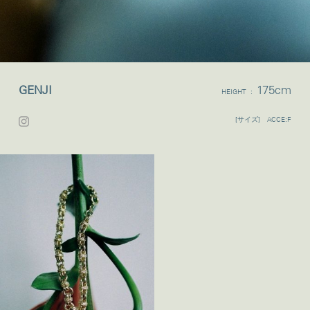
GENJI
175cm
HEIGHT :
[サイズ] ACCE:F