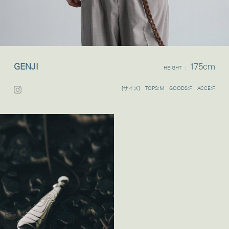
GENJI
175cm
HEIGHT :
[サイズ] TOPS:M GOODS:F ACCE:F