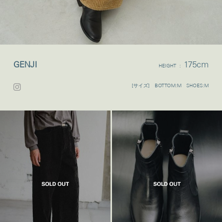
GENJI
175cm
HEIGHT :
[サイズ] BOTTOM:M SHOES:M