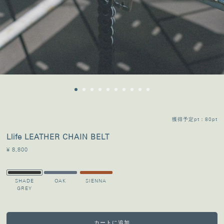
獲得予定pt：80pt
Llife LEATHER CHAIN BELT
¥ 8,800
SHADE
OAK
SIENNA
GREY
カートに追加